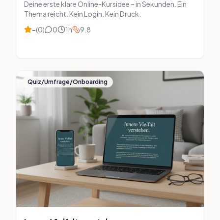
Deine erste klare Online-Kursidee – in Sekunden. Ein
Thema reicht. Kein Login. Kein Druck.
–
(
0
)
0
1
h
9.8
Quiz/Umfrage/Onboarding