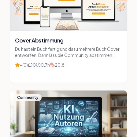
Cover Abstimmung
Du hast ein Buch fertig und dazu mehrere Buch Cover
entworfen. Dann lass die Community abstimmen,
welches Cover am meisten gefällt oder ob man etwas
–
(
0
)
0
0.7
h
20.8
verbessern kann.
Community