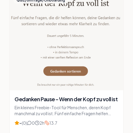
Quiz/Umfrage/Onboarding
Gedanken Pause – Wenn der Kopf zu voll ist
Ein kleines Freebie-Tool für Menschen, deren Kopf
manchmal zu voll ist. Fünf einfache Fragen helfen
dabei, Gedanken einmal aufzuschreiben und zu
–
(
0
)
0
2
h
13.7
sortieren. Am Ende erstellt die App eine ruhige
Reflexion mit kleinen nächsten Schritten. Das Ganze