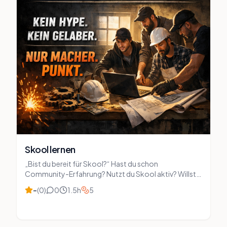
Skool lernen
„Bist du bereit für Skool?“ Hast du schon
Community-Erfahrung? Nutzt du Skool aktiv? Willst
du Updates als Erster bekommen? Finde in 2 Minuten
–
(
0
)
0
1.5
h
5
heraus, wie gut du Skool wirklich kennst – und was dir
noch fehlt.