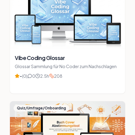
Vibe Coding Glossar
Glossar Sammlung für No Coder zum Nachschlagen
–
(
0
)
0
2.5
h
208
Quiz/Umfrage/Onboarding