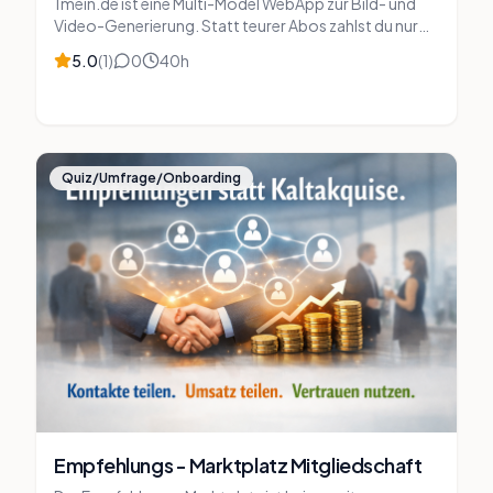
1mein.de ist eine Multi-Model WebApp zur Bild- und
Video-Generierung. Statt teurer Abos zahlst du nur
bei Nutzung. Du kannst modellübergreifend arbeiten,
5.0
(
1
)
0
40
h
Bildgrößen bis 4K festlegen, Transparenz nutzen und
Prompts über einen integrierten Assistenten mit
Styles & Parametern wie Lighting oder Aperture
verwalten.
Quiz/Umfrage/Onboarding
Empfehlungs - Marktplatz Mitgliedschaft