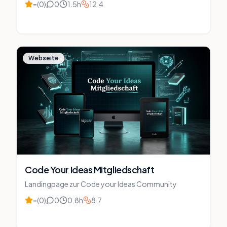
–
(
0
)
0
1.5
h
12.4
Webseite
Code Your Ideas Mitgliedschaft
Landingpage zur Code your Ideas Community
–
(
0
)
0
0.8
h
8.7