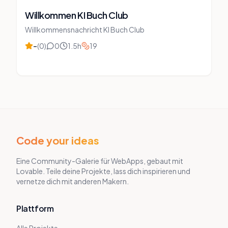
Willkommen KI Buch Club
Willkommensnachricht KI Buch Club
–
(
0
)
0
1.5
h
19
Code your ideas
Eine Community-Galerie für WebApps, gebaut mit
Lovable. Teile deine Projekte, lass dich inspirieren und
vernetze dich mit anderen Makern.
Plattform