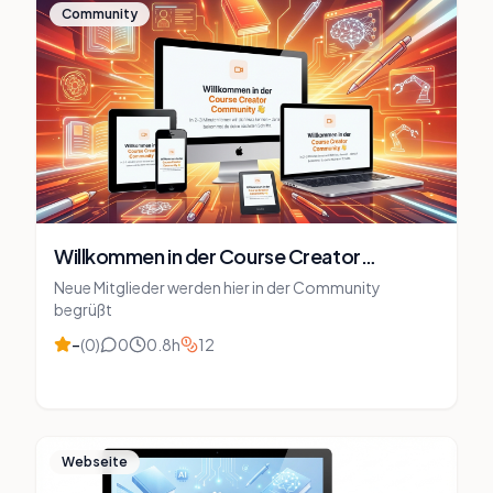
Community
Willkommen in der Course Creator
Community
Neue Mitglieder werden hier in der Community
begrüßt
–
(
0
)
0
0.8
h
12
Webseite