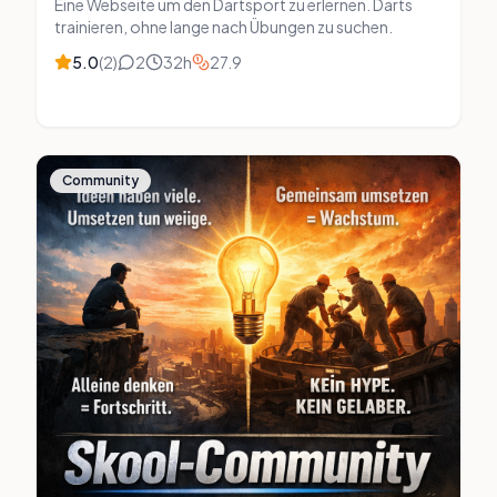
Eine Webseite um den Dartsport zu erlernen. Darts
trainieren, ohne lange nach Übungen zu suchen.
5.0
(
2
)
2
32
h
27.9
Community