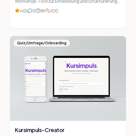
Workshop-Tool zur Entwicklung und Strukturierung
digitaler Produktideen. In geführten Sessions
–
(
0
)
0
8
h
100
entstehen aus einfachen Ideen klare Konzepte,
validierte Marktansätze, Feature-Sets und
umsetzbare Roadmaps – alles in einem zentralen
Workspace.
Quiz/Umfrage/Onboarding
Kursimpuls-Creator