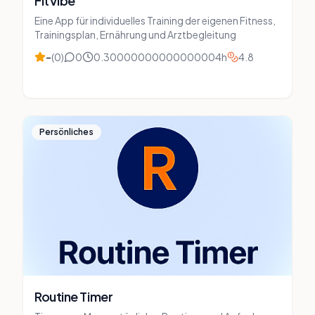
FitVibe
Eine App für individuelles Training der eigenen Fitness,
Trainingsplan, Ernährung und Arztbegleitung
–
(
0
)
0
0.30000000000000004
h
4.8
Persönliches
Routine Timer