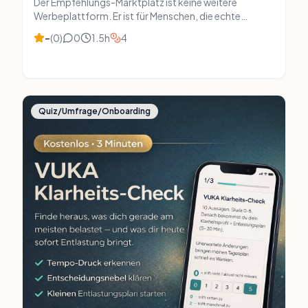
Der Empfehlungs-Marktplatz ist keine weitere
Werbeplattform. Er ist für Menschen, die echte
Empfehlungen, praxiserprobte Tools und ehrlichen
–
(
0
)
0
1.5
h
4
Austausch wollen.
Quiz/Umfrage/Onboarding