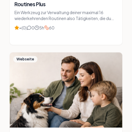
Routines Plus
Ein Werkzeug zur Verwaltung deiner maximal 16
wiederkehrenden Routinen also Tätigkeiten, die du
regelmäßig machst. Es ist bewusst nicht als
–
(
0
)
0
5
h
60
allgemeiner Aufgabenmanager konzipiert. Statt
endloser To-do-Listen konzentrierst du dich auf die
Gewohnheiten und Pflichten, die deinen Alltag
strukturieren.
Webseite