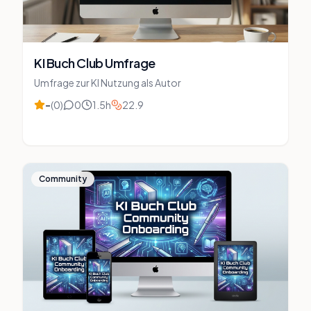
KI Buch Club Umfrage
Umfrage zur KI Nutzung als Autor
–
(
0
)
0
1.5
h
22.9
Community