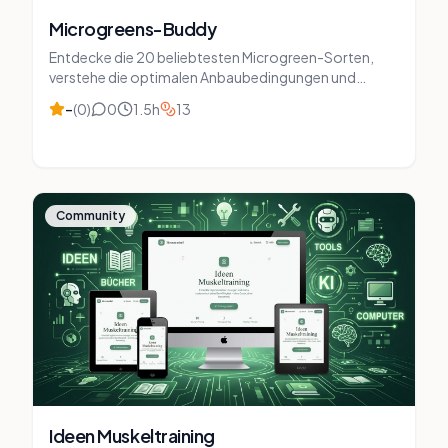
Microgreens-Buddy
Entdecke die 20 beliebtesten Microgreen-Sorten,
verstehe die optimalen Anbaubedingungen und
dokumentiere deine Grows für kontinuierlichen
–
(
0
)
0
1.5
h
13
Erfolg.
Community
Ideen Muskeltraining