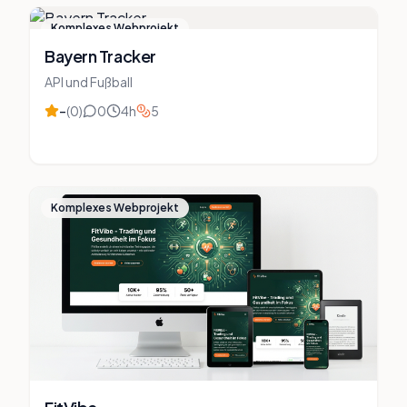
Komplexes Webprojekt
Bayern Tracker
API und Fußball
–
(
0
)
0
4
h
5
Komplexes Webprojekt