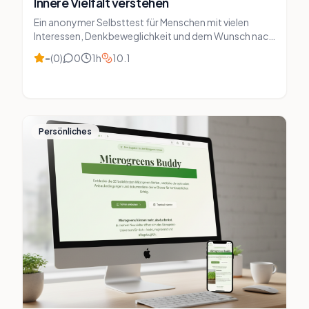
Innere Vielfalt verstehen
Ein anonymer Selbsttest für Menschen mit vielen
Interessen, Denkbeweglichkeit und dem Wunsch nach
Klarheit über ihre Scanner-Dynamik.
–
(
0
)
0
1
h
10.1
Persönliches