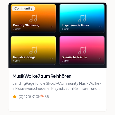
VUCA-Vertiefung für 29 € buchen.
Community
MusikWolke7 zum Reinhören
LandingPage für die Skool-Community MusikWolke7
inklusive verschiedener Playlists zum Reinhören und
detailierter Informationen über Inhalte.
–
(
0
)
0
10
h
68