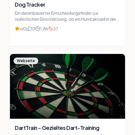
Dog Tracker
Ein datenbasierter Entscheidungsfinder zur
realistischen Einschätzung, ob ein Hund aktuell in die
eigene Lebenssituation passt. Das Tool analysiert
–
(
0
)
0
1.8
h
37
Zeit, Budget, Wohnsituation, Familie, Motivation und
Belastbarkeit und gibt eine strukturierte Empfehlung
inklusive „Nicht bereit“-Analyse mit konkreten
Stellschrauben.
Webseite
DartTrain - Gezieltes Dart-Training