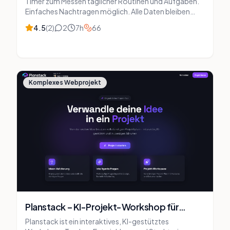
Timer zum Messen täglicher Routinen und Aufgaben.
Einfaches Nachtragen möglich. Alle Daten bleiben
lokal.
4.5
(
2
)
2
7
h
66
Komplexes Webprojekt
Planstack – KI-Projekt-Workshop für
Produktideen
Planstack ist ein interaktives, KI-gestütztes