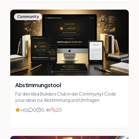
Community
Abstimmungstool
Für den Idea Builders Club in der Communiyt Code
your ideas zur Abstimmung und Umfragen
–
(
0
)
0
0.4
h
20