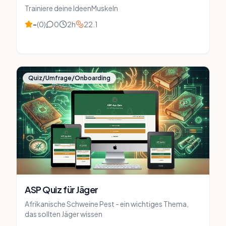
Trainiere deine IdeenMuskeln
–
(
0
)
0
2
h
22.1
Quiz/Umfrage/Onboarding
ASP Quiz für Jäger
Afrikanische Schweine Pest - ein wichtiges Thema,
das sollten Jäger wissen