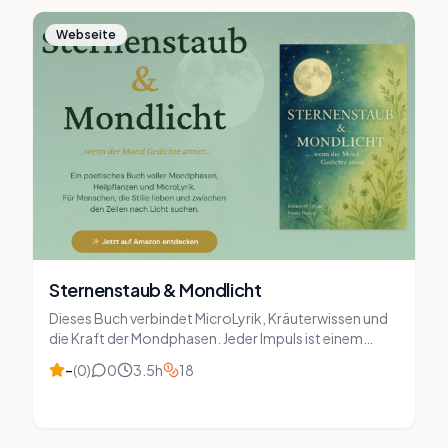
Webseite
Sternenstaub & Mondlicht
Dieses Buch verbindet MicroLyrik, Kräuterwissen und
die Kraft der Mondphasen. Jeder Impuls ist einem
Kraut und einem Mondmoment zugeordnet – als leiser
–
(
0
)
0
3.5
h
18
Begleiter für innere Einkehr, Rhythmus und
Verbundenheit mit der Natur.